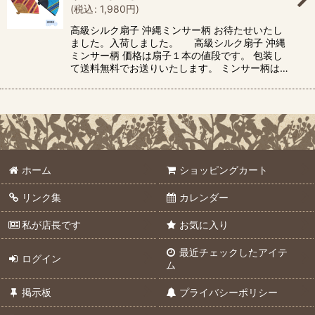
(
税込
:
1,980
円
)
高級シルク扇子 沖縄ミンサー柄 お待たせいたし
ました。入荷しました。 高級シルク扇子 沖縄
ミンサー柄 価格は扇子１本の値段です。 包装し
て送料無料でお送りいたします。 ミンサー柄は…
ホーム
ショッピングカート
リンク集
カレンダー
私が店長です
お気に入り
最近チェックしたアイテ
ログイン
ム
掲示板
プライバシーポリシー