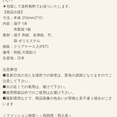
いい！
★包装して送料無料でお送りいたします。
【商品仕様】
寸法：本体 210mm(7寸)
内容：扇子 1本
布製袋 1枚
素材：扇子 和紙 友禅紙、竹、
袋 ポリエステル
個装：クリアケース入(PET)
備考：和紙 片面貼り
生産地：日本
注意事項
■直射日光の当たる場所での保管は、変色の原因となりますのでご
注意して下さい。
■火の近くでの着用は、避けて下さい。
■使用用途以外でのご使用はお避け下さい。
■撮影環境などで、商品画像の色合いが実物と若干違う場合がござ
います
＜ファッション雑貨＞＜和雑貨・和土産＞