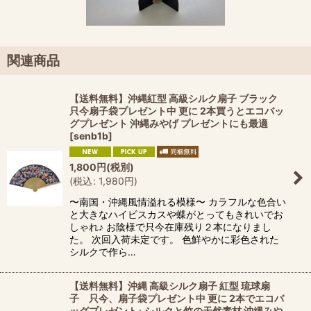
関連商品
【送料無料】沖縄紅型 高級シルク扇子 ブラック
只今扇子袋プレゼント中 更に 2本買うとエコバッ
グプレゼント 沖縄みやげ プレゼントにも最適
[
senb1b
]
1,800
円
(税別)
(
税込
:
1,980
円
)
〜南国・沖縄風情溢れる模様〜 カラフルな色合い
と大きなハイビスカスや蝶がとってもきれいでお
しゃれ♪ お陰様で只今在庫残り２本になりまし
た。 次回入荷未定です。 色鮮やかに彩色された
シルクで作ら…
【送料無料】沖縄 高級シルク扇子 紅型 琉球扇
子 只今、扇子袋プレゼント中 更に 2本でエコバ
ッグプレゼント♪ シルクと竹の天然素材 沖縄みや