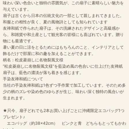
味わい深い色合いと独特の雰囲気が、この扇子に素晴らしい魅力を
与えています。
扇子は古くから日本の伝統文化の一部として親しまれてきました。
和服との相性が良く、夏の風物詩としても知られています
友禅和紙で作られた扇子は、その洗練されたデザインと高級感か
ら、和雑貨や和土産として観光客の皆様にも喜ばれています。贈り
物にも最適です。
暑い夏の日に涼をとるためにはもちろんのこと、インテリアとして
飾るだけで部屋に和の趣を加えることができます。
柄名：松皮菱崩しに名物裂風文様
”松皮菱崩しに名物裂風文様”を藍染め風の色合いに仕上げた友禅紙
扇子は、藍色の濃淡が落ち着きを感じます。
手染友禅和紙について
当社の手染友禅和紙は1色ずつ手作業で加工しています。そのため多
少の柄のズレや染め色のゆらぎが生じ、味わい深く独特の風合いが
生まれます。
★只今、扇子どれでも2本お買い上げごとに沖縄限定エコバッグ1つ
プレゼント♪
エコバッグ（約38×42cm） ピンクと青 どちらもとってもかわ