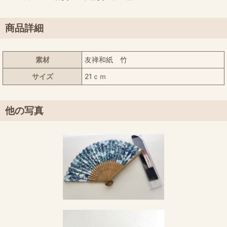
商品詳細
素材
友禅和紙 竹
サイズ
21ｃｍ
他の写真