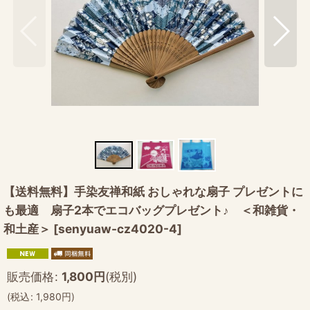
【送料無料】手染友禅和紙 おしゃれな扇子 プレゼントに
も最適 扇子2本でエコバッグプレゼント♪ ＜和雑貨・
和土産＞
[
senyuaw-cz4020-4
]
販売価格
:
1,800
円
(税別)
(
税込
:
1,980
円
)