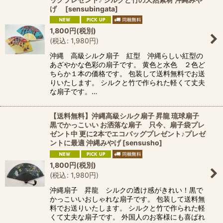
げ
[
sensubingata
]
1,800
円
(税別)
(
税込
:
1,980
円
)
沖縄 高級シルク扇子 紅型 沖縄らしい紅型の
あざやかな色彩の扇子です。 黄色と水色 ２色ど
ちらか１本の価格です。 包装して送料無料でお送
りいたします。 シルクと竹で作られた軽くて丈夫
な扇子です。…
【送料無料】沖縄高級シルク扇子 昇龍 琉球扇子
黒でかっこいい お洒落な扇子 只今、扇子袋プレ
ゼント中 更に2本でエコバッグプレゼント♪プレゼ
ントに最適 沖縄みやげ
[
sensusho
]
1,800
円
(税別)
(
税込
:
1,980
円
)
沖縄扇子 昇龍 シルクの透け感がきれい！黒で
かっこいいおしゃれな扇子です。 包装して送料無
料でお送りいたします。 シルクと竹で作られた軽
くて丈夫な扇子です。 外国人のお客様にも喜ばれ