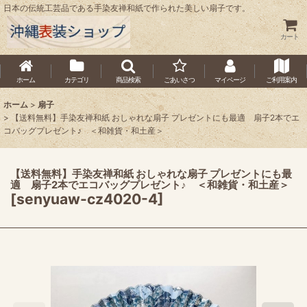
日本の伝統工芸品である手染友禅和紙で作られた美しい扇子です。
カート
ホーム
カテゴリ
商品検索
ごあいさつ
マイページ
ご利用案内
ホーム
>
扇子
>
【送料無料】手染友禅和紙 おしゃれな扇子 プレゼントにも最適 扇子2本でエ
コバッグプレゼント♪ ＜和雑貨・和土産＞
【送料無料】手染友禅和紙 おしゃれな扇子 プレゼントにも最
適 扇子2本でエコバッグプレゼント♪ ＜和雑貨・和土産＞
[
senyuaw-cz4020-4
]