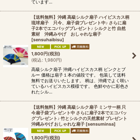
ています…
【送料無料】沖縄 高級シルク扇子 ハイビスカス柄
琉球扇子 只今、扇子袋プレゼント中♪ さらに扇
子2本でエコバッグプレゼント♪ シルクと竹 自然
素材 沖縄みやげ おしゃれな扇子
[
sensuhaibisu
]
1,800
円
(税別)
(
税込
:
1,980
円
)
高級シルク扇子 沖縄ハイビスカス柄 ピンクとブ
ルー 価格は扇子１本の値段です。 包装して送料
無料でお送りいたします。 柄は、沖縄でよく咲い
ているハイビスカス模様です。 色鮮やかに彩色さ
れたシル…
【送料無料】沖縄 高級シルク扇子 ミンサー柄 只
今扇子袋プレゼント中 さらに扇子2本でエコバッ
グプレゼント♪ 竹とシルクの天然素材 プレゼント
沖縄みやげ おしゃれな扇子
[
sensuminsa
]
1,800
円
(税別)