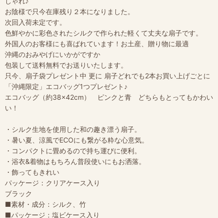
しゃれ♪
お陰様で只今在庫残り２本になりました。
次回入荷未定です。
色鮮やかに彩色されたシルクで作られた軽くて丈夫な扇子です。
外国人のお客様にも喜ばれています！お土産、贈り物に最適
沖縄のおみやげにいかがですか
包装して送料無料でお送りいたします。
只今、扇子袋プレゼント中 更に 扇子どれでも2本お買い上げごとに
「沖縄限定」エコバッグ1つプレゼント♪
エコバッグ（約38×42cm） ピンクと青 どちらもとってもかわい
い！
・シルク生地を使用した和の趣き漂う扇子。
・暑い夏、涼風でECOにも繋がる粋な心意気。
・コンパクトに畳めるので持ち運びに便利。
・浴衣&着物はもちろん普段使いにもお洒落。
・飾ってもきれい
パッケージ：クリアケース入り
ブラック
■素材・成分：シルク、竹
■パッケージ：塩ビケース入り