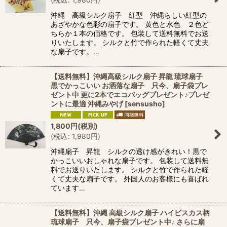
沖縄 高級シルク扇子 紅型 沖縄らしい紅型の
あざやかな色彩の扇子です。 黄色と水色 ２色ど
ちらか１本の価格です。 包装して送料無料でお送
りいたします。 シルクと竹で作られた軽くて丈夫
な扇子です。…
【送料無料】沖縄高級シルク扇子 昇龍 琉球扇子
黒でかっこいい お洒落な扇子 只今、扇子袋プレ
ゼント中 更に2本でエコバッグプレゼント♪プレゼ
ントに最適 沖縄みやげ
[
sensusho
]
1,800
円
(税別)
(
税込
:
1,980
円
)
沖縄扇子 昇龍 シルクの透け感がきれい！黒で
かっこいいおしゃれな扇子です。 包装して送料無
料でお送りいたします。 シルクと竹で作られた軽
くて丈夫な扇子です。 外国人のお客様にも喜ばれ
ています…
【送料無料】沖縄 高級シルク扇子 ハイビスカス柄
琉球扇子 只今、扇子袋プレゼント中♪ さらに扇