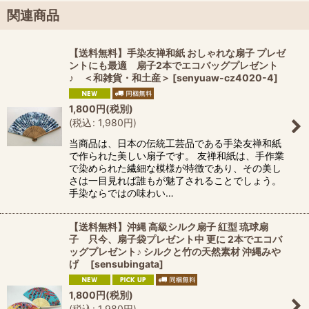
関連商品
【送料無料】手染友禅和紙 おしゃれな扇子 プレゼ
ントにも最適 扇子2本でエコバッグプレゼント
♪ ＜和雑貨・和土産＞
[
senyuaw-cz4020-4
]
1,800
円
(税別)
(
税込
:
1,980
円
)
当商品は、日本の伝統工芸品である手染友禅和紙
で作られた美しい扇子です。 友禅和紙は、手作業
で染められた繊細な模様が特徴であり、その美し
さは一目見れば誰もが魅了されることでしょう。
手染ならではの味わい…
【送料無料】沖縄 高級シルク扇子 紅型 琉球扇
子 只今、扇子袋プレゼント中 更に 2本でエコバ
ッグプレゼント♪ シルクと竹の天然素材 沖縄みや
げ
[
sensubingata
]
1,800
円
(税別)
(
税込
:
1,980
円
)