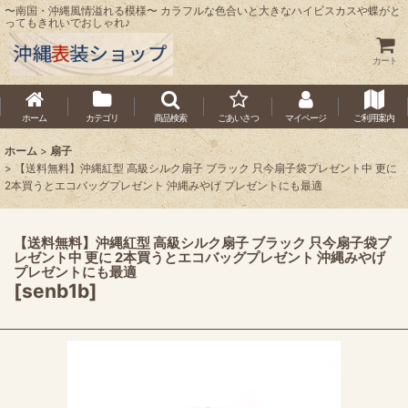
〜南国・沖縄風情溢れる模様〜 カラフルな色合いと大きなハイビスカスや蝶がと
ってもきれいでおしゃれ♪
カート
ホーム
カテゴリ
商品検索
ごあいさつ
マイページ
ご利用案内
ホーム
>
扇子
>
【送料無料】沖縄紅型 高級シルク扇子 ブラック 只今扇子袋プレゼント中 更に
2本買うとエコバッグプレゼント 沖縄みやげ プレゼントにも最適
【送料無料】沖縄紅型 高級シルク扇子 ブラック 只今扇子袋プ
レゼント中 更に 2本買うとエコバッグプレゼント 沖縄みやげ
プレゼントにも最適
[
senb1b
]