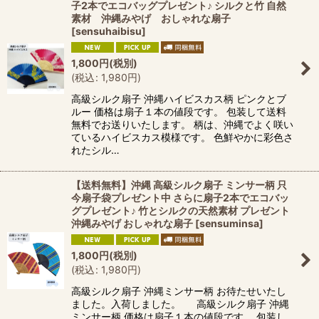
子2本でエコバッグプレゼント♪ シルクと竹 自然
素材 沖縄みやげ おしゃれな扇子
[
sensuhaibisu
]
1,800
円
(税別)
(
税込
:
1,980
円
)
高級シルク扇子 沖縄ハイビスカス柄 ピンクとブ
ルー 価格は扇子１本の値段です。 包装して送料
無料でお送りいたします。 柄は、沖縄でよく咲い
ているハイビスカス模様です。 色鮮やかに彩色さ
れたシル…
【送料無料】沖縄 高級シルク扇子 ミンサー柄 只
今扇子袋プレゼント中 さらに扇子2本でエコバッ
グプレゼント♪ 竹とシルクの天然素材 プレゼント
沖縄みやげ おしゃれな扇子
[
sensuminsa
]
1,800
円
(税別)
(
税込
:
1,980
円
)
高級シルク扇子 沖縄ミンサー柄 お待たせいたし
ました。入荷しました。 高級シルク扇子 沖縄
ミンサー柄 価格は扇子１本の値段です。 包装し