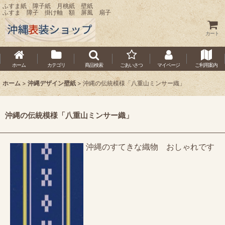
ふすま紙 障子紙 月桃紙 壁紙
ふすま 障子 掛け軸 額 屏風 扇子
カート
ホーム
カテゴリ
商品検索
ごあいさつ
マイページ
ご利用案内
ホーム
>
沖縄デザイン壁紙
>
沖縄の伝統模様「八重山ミンサー織」
沖縄の伝統模様「八重山ミンサー織」
沖縄のすてきな織物 おしゃれです