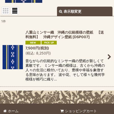
表示順変更
閉じる
1
件
表示数
:
八重山ミンサー織 沖縄の伝統模様の壁紙 【送
料無料】 沖縄デザイン壁紙
[
DSP007
]
並び順
:
7,500
円
(税別)
(
税込
:
8,250
円
)
絞り込む
昔ながらの伝統的なミンサー織の壁紙が新しくて
素敵です。 ミンサー織の模様は、古くから沖縄の
人々の生活に根付いており、豊穣や幸福を象徴す
る意味があります。 波や花、そして様々な幾何学
模様が精巧に織り…
ホーム
ショッピングカート