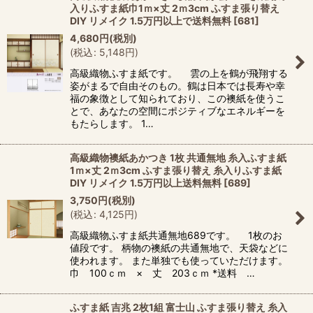
入りふすま紙巾1ｍ×丈 2ｍ3cm ふすま張り替え
DIY リメイク 1.5万円以上で送料無料
[
681
]
4,680
円
(税別)
(
税込
:
5,148
円
)
高級織物ふすま紙です。 雲の上を鶴が飛翔する
姿がまるで自由そのもの。鶴は日本では長寿や幸
福の象徴として知られており、この襖紙を使うこ
とで、あなたの空間にポジティブなエネルギーを
もたらします。 1…
高級織物襖紙あかつき 1枚 共通無地 糸入ふすま紙
1ｍ×丈 2ｍ3cm ふすま張り替え 糸入りふすま紙
DIY リメイク 1.5万円以上送料無料
[
689
]
3,750
円
(税別)
(
税込
:
4,125
円
)
高級織物ふすま紙共通無地689です。 1枚のお
値段です。 柄物の襖紙の共通無地で、天袋などに
使われます。 また単独でも使っていただけます。
巾 100ｃｍ × 丈 203ｃｍ *送料 …
ふすま紙 吉兆 2枚1組 富士山 ふすま張り替え 糸入