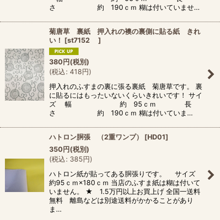
さ 約 190ｃｍ 糊は付いていませ…
菊唐草 裏紙 押入れの襖の裏側に貼る紙 きれ
い！
[
st7152
]
380
円
(税別)
(
税込
:
418
円
)
押入れのふすまの裏に張る裏紙 菊唐草です。 裏
に貼るにはもったいないくらいきれいです！ サイ
ズ 幅 約 95ｃｍ 長
さ 約 190ｃｍ 糊は付いていま…
ハトロン胴張 （2重ワンプ）
[
HD01
]
350
円
(税別)
(
税込
:
385
円
)
ハトロン紙が貼ってある胴張りです。 サイズ
約95ｃｍ×180ｃｍ 当店のふすま紙は糊は付いて
いません。 ★ 1.5万円以上お買上げ 全国一送料
無料 離島などは別途送料がかかることがあり
ま…