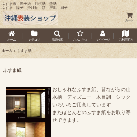
ふすま紙 障子紙 月桃紙 壁紙
ふすま 障子 掛け軸 額 屏風 扇子
カート
ホーム
カテゴリ
商品検索
ごあいさつ
マイページ
ご利用案内
ホーム
>
ふすま紙
ふすま紙
おしゃれなふすま紙、昔ながらの山
水柄 ディズニー 木目調 シック
いろいろご用意しています
またほとんどのふすま紙をお取り寄
せできます。