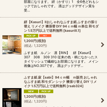
部屋になります。 絣（かすり）1 全6色どれもシ
ックでおしゃれです。 凛はグッドデザイン賞を
受…
絣【Kasuri】IIおしゃれなふすま紙 ふすまの張り
替え リメイク 襖張替 DIY 94ｃｍ幅 ｍ単位 和モダ
ン 1.5万円以上で送料無料
[
kasuriII.1
]
1,200
円
(税別)
(
税込
:
1,320
円
)
ふすま紙 ルノン 凛【RIN】 絣【Kasuri】
307 308 309 310 従来の色・柄になかったス
タイリッシュで繊細なお部屋になります。 メイン
画像はNO.307です。 凛はグッドデザ…
ふすま紙 寂【sabi】94ｃｍ幅 ｍ販売 おしゃれ
なふすま紙 和モダン シック 襖張り替え DIY リメ
イク 1.5万円以上で送料無料
[
rsab324
]
1,200
円
(税別)
(
税込
:
1,320
円
)