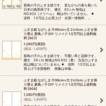
新鳥の子のふすま紙です。 昔ながらの落ち着いた
日本の風景画です。 腰丈 63ｃm 無地は
NO.933（クリーム） 糊は付いていません。 ★
送料 1.5万以上お買上げ 全国一律無料 …
ふすま紙 ながしま 巾96cm×丈 2ｍ5cm ふすま張
り替え 新鳥ノ子 DIY リメイク 1.5万円以上送料無
料
[
907
]
1,280
円
(税別)
(
税込
:
1,408
円
)
新鳥の子のふすま紙です。 可愛い草と花柄です。
腰丈 59ｃm 無地はNO.932（黄） 当店のふすま
紙は糊はついていません ★ 送料 1.5万以上お
買上げで全国無料 画像は本物…
ふすま紙 ながしま 巾96cm×丈 2ｍ5cm ふすま張
り替え 新鳥ノ子 DIY リメイク 1.5万円以上送料無
料
[
908
]
1,280
円
(税別)
(
税込
:
1,408
円
)