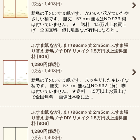
(
税込
:
1,408
円
)
新鳥の子のふすま紙です。 かわいい花がついたや
さしい柄です。 腰丈 57ｃm 無地はNO.933 糊
は付いていません。 ★ 送料 1.5万以上お買上
げ 全国無料 但し離島など有料になると…
ふすま紙 ながしま 巾96cm×丈 2ｍ5cm ふすま張
り替え 新鳥ノ子 DIY リメイク 1.5万円以上送料無
料
[
905
]
1,280
円
(税別)
(
税込
:
1,408
円
)
新鳥の子のふすま紙です。 スッキリしたキレイな
柄です。 腰丈 57ｃm 無地はNO.932（黄） 糊
は付いていません。 ★送料 1.5万以上お買上げ
で全国無料 画像は本物に近…
ふすま紙 ながしま 巾96cm×丈 2ｍ5cm ふすま張
り替え 新鳥ノ子 DIY リメイク 1.5万円以上送料無
料
[
906
]
1,280
円
(税別)
(
税込
:
1,408
円
)