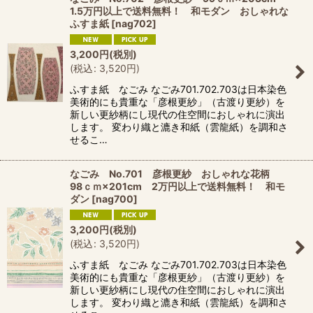
1.5万円以上で送料無料！ 和モダン おしゃれな
ふすま紙
[
nag702
]
3,200
円
(税別)
(
税込
:
3,520
円
)
ふすま紙 なごみ なごみ701.702.703は日本染色
美術的にも貴重な「彦根更紗」（古渡り更紗）を
新しい更紗柄にし現代の住空間におしゃれに演出
します。 変わり織と漉き和紙（雲龍紙）を調和さ
せるこ…
なごみ No.701 彦根更紗 おしゃれな花柄
98ｃｍ×201cm 2万円以上で送料無料！ 和モ
ダン
[
nag700
]
3,200
円
(税別)
(
税込
:
3,520
円
)
ふすま紙 なごみ なごみ701.702.703は日本染色
美術的にも貴重な「彦根更紗」（古渡り更紗）を
新しい更紗柄にし現代の住空間におしゃれに演出
します。 変わり織と漉き和紙（雲龍紙）を調和さ