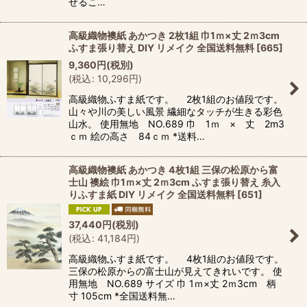
せるこ…
高級織物襖紙 あかつき 2枚1組 巾1ｍ×丈 2ｍ3cm
ふすま張り替え DIY リメイク 全国送料無料
[
665
]
9,360
円
(税別)
(
税込
:
10,296
円
)
高級織物ふすま紙です。 2枚1組のお値段です。
山々や川の美しい風景 繊細なタッチが生きる彩色
山水。 使用無地 NO.689 巾 1ｍ × 丈 2m3
ｃｍ 絵の高さ 84ｃｍ *送料…
高級織物襖紙 あかつき 4枚1組 三保の松原から富
士山 襖絵 巾1ｍ×丈 2ｍ3cm ふすま張り替え 糸入
りふすま紙 DIY リメイク 全国送料無料
[
651
]
37,440
円
(税別)
(
税込
:
41,184
円
)
高級織物ふすま紙です。 4枚1組のお値段です。
三保の松原からの富士山が見えてきれいです。 使
用無地 NO.689 サイズ 巾 1ｍ×丈 2ｍ3cm 柄
寸 105cm *全国送料無…