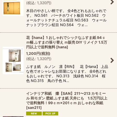
(
税込
:
1,320
円
)
木目のやさしい柄です。 全4色どれもおしゃれで
す。 NO.561 バーチホワイト板目 NO.562 ウ
ォールナットナチュラル柾目 NO.563 ウォール
ナットブラウン柾目 NO.564 ウォ…
花【hana】1 おしゃれでシックなふすま紙 94ｃ
ｍ幅 ふすまの張り替え ｍ販売 DIY リメイク 1.5万
円以上で送料無料
[
hana
]
1,200
円
(税別)
(
税込
:
1,320
円
)
ふすま紙 ルノン 凛【RIN】 花【Hana】 上品
な色でオシャレなお部屋になります。 全6色どれ
もおしゃれです。 NO.313 浅緑色 NO.314 桜
色 NO.315 鳥の子色 N…
インテリア和紙 燦【SAN】211〜213 カモミー
ル 和モダン 壁紙 ふすま紙 天井にも 1.5万円以上
で送料無料！99ｃｍ×201ｃｍ おしゃれな和紙
[
san211
]