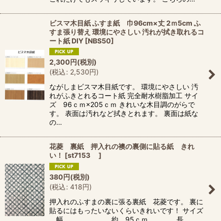
ビスマ木目紙 ふすま紙 巾96cm×丈 2ｍ5cm ふ
すま張り替え 環境にやさしい 汚れが拭き取れるコ
ート紙 DIY
[
NBS50
]
2,300
円
(税別)
(
税込
:
2,530
円
)
ながしまビスマ木目紙です。 環境にやさしい 汚
れがふきとれるコート紙 完全耐水樹脂加工 サイ
ズ 96ｃｍ×205ｃｍ きれいな木目調のがらで
す。 表面は汚れなど拭きとれます。 裏面は紙な
の…
花菱 裏紙 押入れの襖の裏側に貼る紙 きれ
い！
[
st7153
]
380
円
(税別)
(
税込
:
418
円
)
押入れのふすまの裏に張る裏紙 花菱です。 裏に
貼るにはもったいないくらいきれいです！ サイズ
幅 約 95ｃｍ 長