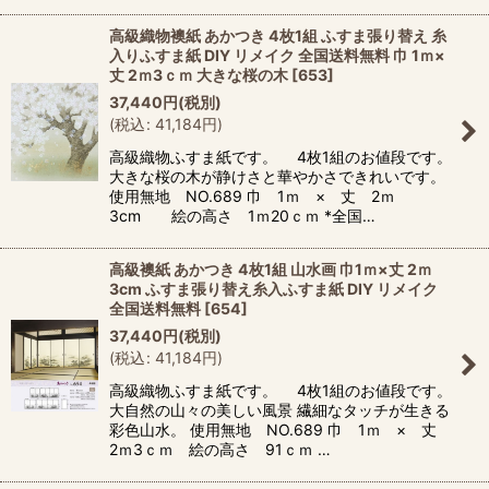
高級織物襖紙 あかつき 4枚1組 ふすま張り替え 糸
入りふすま紙 DIY リメイク 全国送料無料 巾 1ｍ×
丈 2ｍ3ｃｍ 大きな桜の木
[
653
]
37,440
円
(税別)
(
税込
:
41,184
円
)
高級織物ふすま紙です。 4枚1組のお値段です。
大きな桜の木が静けさと華やかさできれいです。
使用無地 NO.689 巾 1ｍ × 丈 2ｍ
3cm 絵の高さ 1ｍ20ｃｍ *全国…
高級襖紙 あかつき 4枚1組 山水画 巾1ｍ×丈 2ｍ
3cm ふすま張り替え糸入ふすま紙 DIY リメイク
全国送料無料
[
654
]
37,440
円
(税別)
(
税込
:
41,184
円
)
高級織物ふすま紙です。 4枚1組のお値段です。
大自然の山々の美しい風景 繊細なタッチが生きる
彩色山水。 使用無地 NO.689 巾 1ｍ × 丈
2ｍ3ｃｍ 絵の高さ 91ｃｍ …