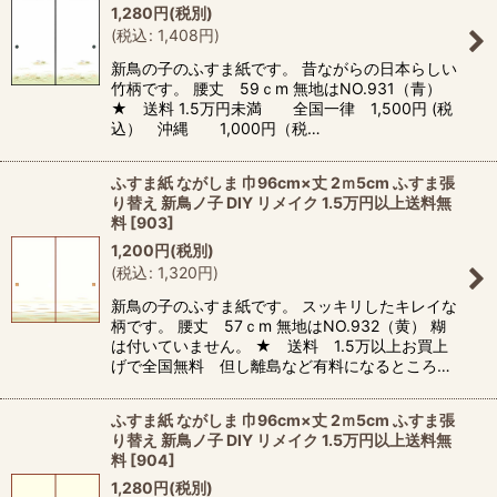
1,280
円
(税別)
(
税込
:
1,408
円
)
新鳥の子のふすま紙です。 昔ながらの日本らしい
竹柄です。 腰丈 59ｃm 無地はNO.931（青）
★ 送料 1.5万円未満 全国一律 1,500円 (税
込） 沖縄 1,000円（税…
ふすま紙 ながしま 巾96cm×丈 2ｍ5cm ふすま張
り替え 新鳥ノ子 DIY リメイク 1.5万円以上送料無
料
[
903
]
1,200
円
(税別)
(
税込
:
1,320
円
)
新鳥の子のふすま紙です。 スッキリしたキレイな
柄です。 腰丈 57ｃm 無地はNO.932（黄） 糊
は付いていません。 ★ 送料 1.5万以上お買上
げで全国無料 但し離島など有料になるところ…
ふすま紙 ながしま 巾96cm×丈 2ｍ5cm ふすま張
り替え 新鳥ノ子 DIY リメイク 1.5万円以上送料無
料
[
904
]
1,280
円
(税別)