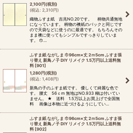
2,100
円
(税別)
(
税込
:
2,310
円
)
織物ふすま紙 吉兆NO.20です。 柄物共通無地
になっています。 柄物の襖紙のバックと同じです
ので天袋などに使うのに最適です。 もちろんその
まま襖に使ってもシンプルですっきりしていま
す。 巾…
ふすま紙 ながしま 巾96cm×丈 2ｍ5cm ふすま張
り替え 新鳥ノ子 DIY リメイク 1.5万円以上送料無
料
[
901
]
1,280
円
(税別)
(
税込
:
1,408
円
)
新鳥の子のふすま紙です。 優しくて綺麗な色で
す。 腰丈 56ｃm 無地はNO.933 糊は付いてい
ません。 ★ 送料 1.5万以上お買上げで全国無
料 画像は本物に近づけるようにしてい…
ふすま紙 ながしま 巾96cm×丈 2ｍ5cm ふすま張
り替え 新鳥ノ子 DIY リメイク 1.5万円以上送料無
料
[
902
]