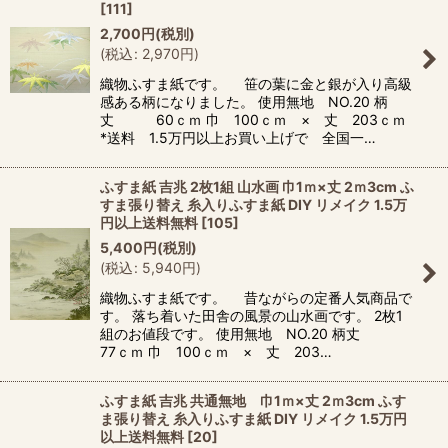
[
111
]
2,700
円
(税別)
(
税込
:
2,970
円
)
織物ふすま紙です。 笹の葉に金と銀が入り高級
感ある柄になりました。 使用無地 NO.20 柄
丈 60ｃｍ 巾 100ｃｍ × 丈 203ｃｍ
*送料 1.5万円以上お買い上げで 全国一…
ふすま紙 吉兆 2枚1組 山水画 巾1ｍ×丈 2ｍ3cm ふ
すま張り替え 糸入りふすま紙 DIY リメイク 1.5万
円以上送料無料
[
105
]
5,400
円
(税別)
(
税込
:
5,940
円
)
織物ふすま紙です。 昔ながらの定番人気商品で
す。 落ち着いた田舎の風景の山水画です。 2枚1
組のお値段です。 使用無地 NO.20 柄丈
77ｃｍ 巾 100ｃｍ × 丈 203…
ふすま紙 吉兆 共通無地 巾1ｍ×丈 2ｍ3cm ふす
ま張り替え 糸入りふすま紙 DIY リメイク 1.5万円
以上送料無料
[
20
]