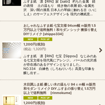
ふすま紙 凛【RIN】寂【sabi】 朽ちた金属 錆
の表情 土の温もり 焼き物の表層 鋭い金属光
沢 深い闇の漆黒 日本人の琴線に触れる古（いに
しえ）のサーフェスデザインを 現代の襖紙意…
おしゃれなふすま紙 七宝文様 94cm幅 ｍ販売 1.5
万円以上で送料無料！和モダン シック 襖張り替え
DIYリメイク
[
shippo334
]
1,200
円
(税別)
(
税込
:
1,320
円
)
ふすま紙 凛【RIN】七宝【Sippou】 なじみのあ
る七宝文様を現代風にアレンジ。 パールの光沢感
が存在感のあるデザインとなりました。
NO.334 白練色（しろねりいろ）高貴な印象を
醸し出す…
木目調ふま紙 優しい木の温もり 94ｃｍ幅 ｍ販売
和モダン リメイク DIY ふすまの張り替え 1.5万円
以上で送料無料
[
rinmokume
]
1,200
円
(税別)