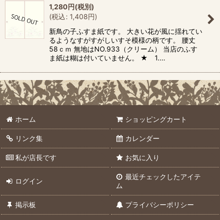
1,280
円
(税別)
(
税込
:
1,408
円
)
新鳥の子ふすま紙です。 大きい花が風に揺れてい
るようなすがすがしいすそ模様の柄です。 腰丈
58ｃｍ 無地はNO.933（クリーム） 当店のふす
ま紙は糊は付いていません。 ★ 1.…
ホーム
ショッピングカート
リンク集
カレンダー
私が店長です
お気に入り
最近チェックしたアイテ
ログイン
ム
掲示板
プライバシーポリシー