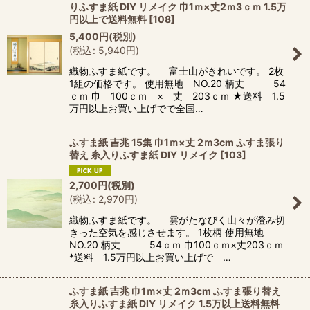
りふすま紙 DIY リメイク 巾1ｍ×丈2ｍ3ｃｍ 1.5万
円以上で送料無料
[
108
]
5,400
円
(税別)
(
税込
:
5,940
円
)
織物ふすま紙です。 富士山がきれいです。 2枚
1組の価格です。 使用無地 NO.20 柄丈 54
ｃｍ 巾 100ｃｍ × 丈 203ｃｍ ★送料 1.5
万円以上お買い上げでで全国…
ふすま紙 吉兆 15集 巾1ｍ×丈 2ｍ3cm ふすま張り
替え 糸入りふすま紙 DIY リメイク
[
103
]
2,700
円
(税別)
(
税込
:
2,970
円
)
織物ふすま紙です。 雲がたなびく山々が澄み切
きった空気を感じさせます。 1枚柄 使用無地
NO.20 柄丈 54ｃｍ 巾100ｃｍ×丈203ｃｍ
*送料 1.5万円以上お買い上げで …
ふすま紙 吉兆 巾1ｍ×丈 2ｍ3cm ふすま張り替え
糸入りふすま紙 DIY リメイク 1.5万以上送料無料