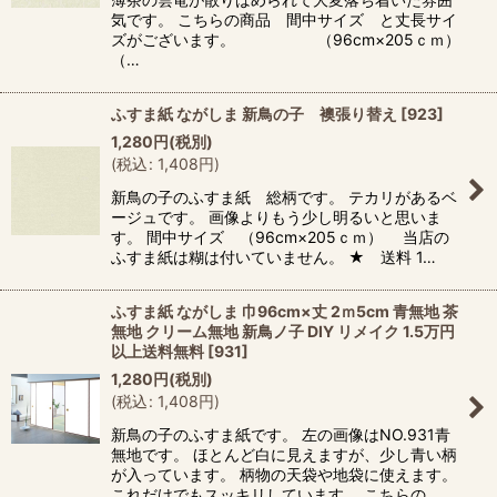
気です。 こちらの商品 間中サイズ と丈長サイ
ズがございます。 （96cm×205ｃｍ）
（…
ふすま紙 ながしま 新鳥の子 襖張り替え
[
923
]
1,280
円
(税別)
(
税込
:
1,408
円
)
新鳥の子のふすま紙 総柄です。 テカリがあるベ
ージュです。 画像よりもう少し明るいと思いま
す。 間中サイズ （96cm×205ｃｍ） 当店の
ふすま紙は糊は付いていません。 ★ 送料 1…
ふすま紙 ながしま 巾96cm×丈 2ｍ5cm 青無地 茶
無地 クリーム無地 新鳥ノ子 DIY リメイク 1.5万円
以上送料無料
[
931
]
1,280
円
(税別)
(
税込
:
1,408
円
)
新鳥の子のふすま紙です。 左の画像はNO.931青
無地です。 ほとんど白に見えますが、少し青い柄
が入っています。 柄物の天袋や地袋に使えます。
これだけでもスッキリしています。 こちらの…