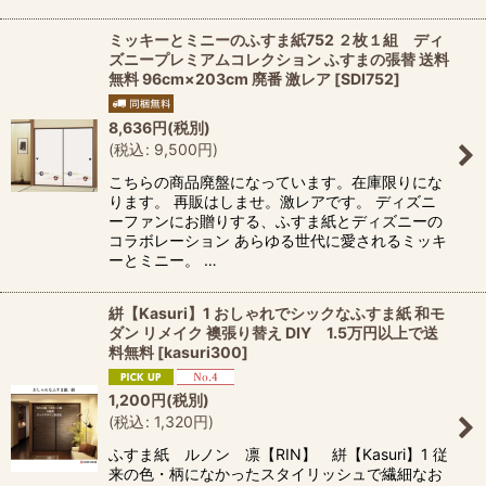
ミッキーとミニーのふすま紙752 ２枚１組 ディ
ズニープレミアムコレクション ふすまの張替 送料
無料 96cm×203cm 廃番 激レア
[
SDI752
]
8,636
円
(税別)
(
税込
:
9,500
円
)
こちらの商品廃盤になっています。在庫限りにな
ります。 再販はしませ。激レアです。 ディズニ
ーファンにお贈りする、ふすま紙とディズニーの
コラボレーション あらゆる世代に愛されるミッキ
ーとミニー。 …
絣【Kasuri】1 おしゃれでシックなふすま紙 和モ
ダン リメイク 襖張り替え DIY 1.5万円以上で送
料無料
[
kasuri300
]
1,200
円
(税別)
(
税込
:
1,320
円
)
ふすま紙 ルノン 凛【RIN】 絣【Kasuri】1 従
来の色・柄になかったスタイリッシュで繊細なお