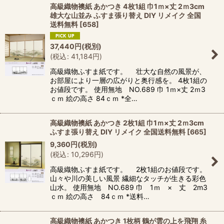
高級織物襖紙 あかつき 4枚1組 巾1ｍ×丈 2ｍ3cm
雄大な山並み ふすま張り替え DIY リメイク 全国
送料無料
[
658
]
37,440
円
(税別)
(
税込
:
41,184
円
)
高級織物ふすま紙です。 壮大な自然の風景が、
お部屋により一層の広がりと奥行感を。 4枚1組の
お値段です。 使用無地 NO.689 巾 1ｍ×丈 2ｍ3
ｃｍ 絵の高さ 84ｃｍ *全…
高級織物襖紙 あかつき 2枚1組 巾1ｍ×丈 2ｍ3cm
ふすま張り替え DIY リメイク 全国送料無料
[
665
]
9,360
円
(税別)
(
税込
:
10,296
円
)
高級織物ふすま紙です。 2枚1組のお値段です。
山々や川の美しい風景 繊細なタッチが生きる彩色
山水。 使用無地 NO.689 巾 1ｍ × 丈 2m3
ｃｍ 絵の高さ 84ｃｍ *送料…
高級織物襖紙 あかつき 1枚柄 鶴が雲の上を飛翔 糸