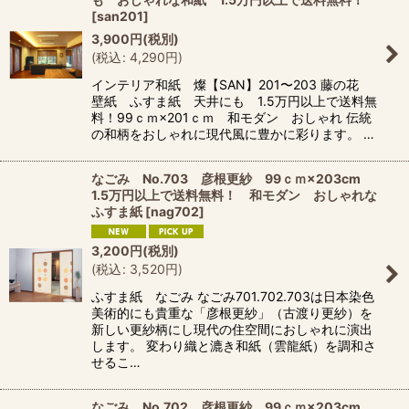
[
san201
]
3,900
円
(税別)
(
税込
:
4,290
円
)
インテリア和紙 燦【SAN】201〜203 藤の花
壁紙 ふすま紙 天井にも 1.5万円以上で送料無
料！99ｃｍ×201ｃｍ 和モダン おしゃれ 伝統
の和柄をおしゃれに現代風に豊かに彩ります。 …
なごみ No.703 彦根更紗 99ｃｍ×203cm
1.5万円以上で送料無料！ 和モダン おしゃれな
ふすま紙
[
nag702
]
3,200
円
(税別)
(
税込
:
3,520
円
)
ふすま紙 なごみ なごみ701.702.703は日本染色
美術的にも貴重な「彦根更紗」（古渡り更紗）を
新しい更紗柄にし現代の住空間におしゃれに演出
します。 変わり織と漉き和紙（雲龍紙）を調和さ
せるこ…
なごみ No.702 彦根更紗 99ｃｍ×203cm