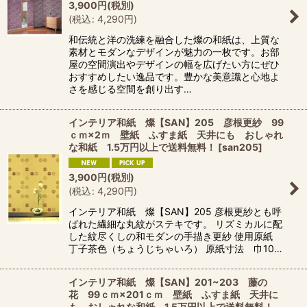
3,900
円
(税別)
(
税込
:
4,290
円
)
和伝統と洋の洗練を融合した燦の和紙は、上質な
素材とモダンなデザインが魅力の一枚です。お部
屋の空間演出やデザインの幅を広げたい方にぜひ
おすすめしたい逸品です。豊かな美意識と心地よ
さを感じる空間を創り出す…
インテリア和紙 燦【SAN】205 彦根更紗 99
ｃｍ×2ｍ 壁紙 ふすま紙 天井にも おしゃれ
な和紙 1.5万円以上で送料無料！
[
san205
]
3,900
円
(税別)
(
税込
:
4,290
円
)
インテリア和紙 燦【SAN】205 彦根更紗とも呼
ばれた繊細な丸紋がステキです。 リズミカルに配
した紋尽くしの和モダンの手描き更紗 使用原紙
丁子茶色（ちょうじちゃいろ） 原紙寸法 巾10…
インテリア和紙 燦【SAN】201~203 藤の
花 99ｃｍ×201ｃｍ 壁紙 ふすま紙 天井に
も おしゃれな和紙 1.5万円以上で送料無料！