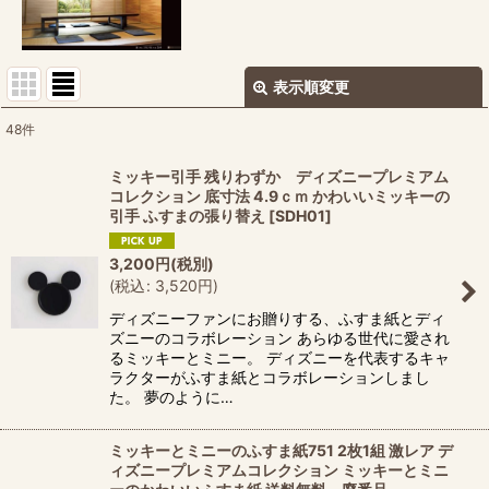
表示順変更
閉じる
48
件
サブカテゴリ
:
ミッキー引手 残りわずか ディズニープレミアム
コレクション 底寸法 4.9ｃｍ かわいいミッキーの
表示数
:
引手 ふすまの張り替え
[
SDH01
]
3,200
円
(税別)
並び順
:
(
税込
:
3,520
円
)
ディズニーファンにお贈りする、ふすま紙とディ
絞り込む
ズニーのコラボレーション あらゆる世代に愛され
るミッキーとミニー。 ディズニーを代表するキャ
ラクターがふすま紙とコラボレーションしまし
た。 夢のように…
ミッキーとミニーのふすま紙751 2枚1組 激レア デ
ィズニープレミアムコレクション ミッキーとミニ