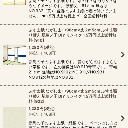
新鳥の子のふすま紙です。 水の中のような空のよ
うなイメージです。 腰柄丈 61ｃｍ 無地は
NO.932（黄） 当店のふすま紙は糊は付いていま
せん。 ★1.5万以上お買上げ 全国送料無料…
ふすま紙 ながしま 巾96cm×丈 2ｍ5cm ふすま張
り替え 新鳥ノ子 DIY リメイク 1.5万円以上送料無
料
[
910
]
1,280
円
(税別)
(
税込
:
1,408
円
)
新鳥の子のふすま紙です。 昔ながらのふすまらし
い帯柄です。 左の画像はNO.910青帯です。 帯幅
21ｃｍ 無地はNO.910とNO.911がNO.931
NO.912の無地はNO.932 …
ふすま紙 ながしま 巾96cm×丈 2ｍ5cm ふすま張
り替え 新鳥ノ子 DIY リメイク 1.5万円以上送料無
料
[
922
]
1,280
円
(税別)
(
税込
:
1,408
円
)
新鳥の子のふすま紙 総柄です。 ベージュに白と
薄茶の雲竜が散りばめられて大変落ち着いた雰囲