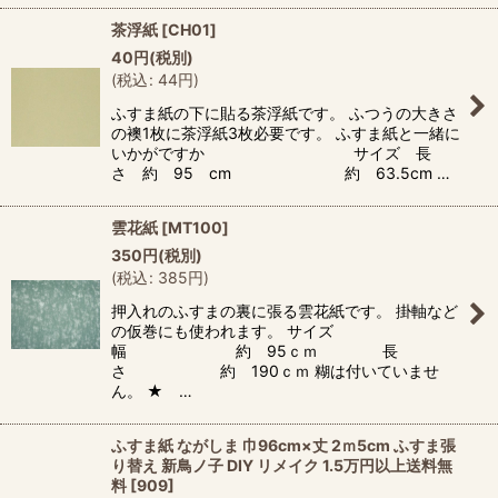
茶浮紙
[
CH01
]
40
円
(税別)
(
税込
:
44
円
)
ふすま紙の下に貼る茶浮紙です。 ふつうの大きさ
の襖1枚に茶浮紙3枚必要です。 ふすま紙と一緒に
いかがですか サイズ 長
さ 約 95 cm 約 63.5cm …
雲花紙
[
MT100
]
350
円
(税別)
(
税込
:
385
円
)
押入れのふすまの裏に張る雲花紙です。 掛軸など
の仮巻にも使われます。 サイズ
幅 約 95ｃｍ 長
さ 約 190ｃｍ 糊は付いていませ
ん。 ★ …
ふすま紙 ながしま 巾96cm×丈 2ｍ5cm ふすま張
り替え 新鳥ノ子 DIY リメイク 1.5万円以上送料無
料
[
909
]