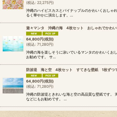
(
税込
:
22,275
円
)
沖縄のハイビスカスとパイナップルのかわいくおしゃれ
るく華やかに演出します。…
遊々マンタ 沖縄の海 4枚セット おしゃれでかわい
64,800
円
(税別)
(
税込
:
71,280
円
)
沖縄の海を楽しそうに泳いでいるマンタのかわいくおし
お勧めです。 サ…
防波堤 海と空 4枚セット すてきな壁紙 1枚ずつで
64,800
円
(税別)
(
税込
:
71,280
円
)
沖縄の防波堤ときれいな海と空の高品質な壁紙です。 
などにもお勧めです。 …