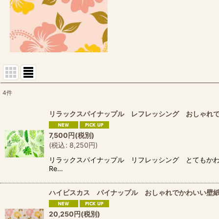
4
件
表示数
:
リラックスパイナップル レフレッシング おしゃれ
並び順
:
7,500
円
(税別)
(
税込
:
8,250
円
)
リラックスパイナップル リフレッシング とてもかわいく
Re…
ハイビスカス パイナップル おしゃれでかわいい壁
20,250
円
(税別)